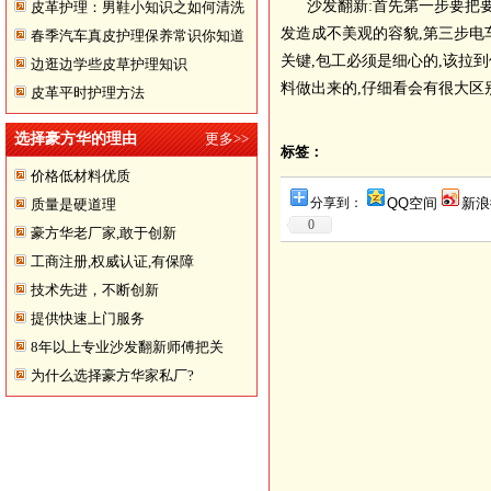
沙发翻新:首先第一步要把要换
皮革护理：男鞋小知识之如何清洗
发造成不美观的容貌,第三步电
春季汽车真皮护理保养常识你知道
翻皮皮鞋
关键,包工必须是细心的,该拉
边逛边学些皮草护理知识
多少
料做出来的,仔细看会有很大区
皮革平时护理方法
选择豪方华的理由
更多>>
标签：
价格低材料优质
分享到：
QQ空间
新浪
质量是硬道理
0
豪方华老厂家,敢于创新
工商注册,权威认证,有保障
技术先进，不断创新
提供快速上门服务
8年以上专业沙发翻新师傅把关
为什么选择豪方华家私厂?