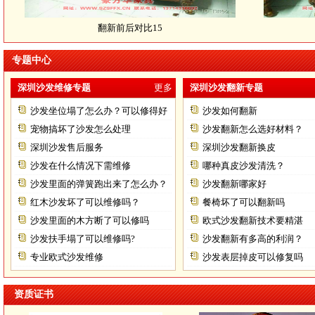
翻新前后对比15
专题中心
深圳沙发维修专题
更多
深圳沙发翻新专题
沙发坐位塌了怎么办？可以修得好
沙发如何翻新
不？
宠物搞坏了沙发怎么处理
沙发翻新怎么选好材料？
深圳沙发售后服务
深圳沙发翻新换皮
沙发在什么情况下需维修
哪种真皮沙发清洗？
沙发里面的弹簧跑出来了怎么办？
沙发翻新哪家好
红木沙发坏了可以维修吗？
餐椅坏了可以翻新吗
沙发里面的木方断了可以修吗
欧式沙发翻新技术要精湛
沙发扶手塌了可以维修吗?
沙发翻新有多高的利润？
专业欧式沙发维修
沙发表层掉皮可以修复吗
资质证书