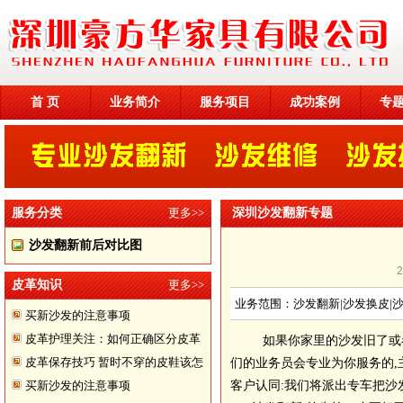
首 页
业务简介
服务项目
成功案例
专
服务分类
更多>>
深圳沙发翻新专题
沙发翻新前后对比图
皮革知识
更多>>
业务范围：沙发翻新|沙发换皮|
买新沙发的注意事项
皮革护理关注：如何正确区分皮革
如果你家里的沙发旧了或者是烂了
皮革保存技巧 暂时不穿的皮鞋该怎
们的业务员会专业为你服务的,
买新沙发的注意事项
客户认同:我们将派出专车把沙
样储存