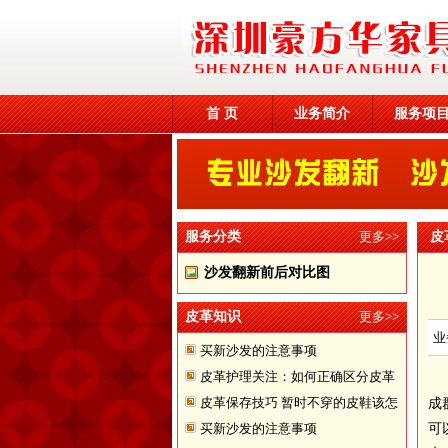
首 页
业务简介
服务项
服务分类
更多>>
皮
沙发翻新前后对比图
皮革知识
更多>>
业
买新沙发的注意事项
皮革护理关注：如何正确区分皮革
皮革保存技巧 暂时不穿的皮鞋该怎
成
买新沙发的注意事项
可
样储存