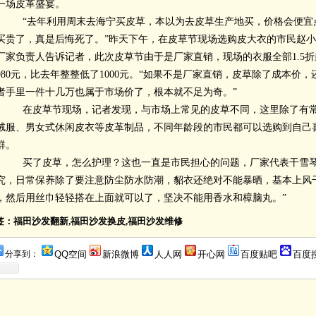
一场皮革盛宴。
“去年利用周末去海宁买皮草，本以为去皮草生产地买，价格会便宜
买贵了，真是后悔死了。”昨天下午，在皮草节现场选购皮大衣的市民赵
厂家负责人告诉记者，此次皮草节由于是厂家直销，现场的衣服全部1.5
980元，比去年整整低了1000元。“如果不是厂家直销，皮草除了成本价
者手里一件十几万也属于市场价了，根本就不足为奇。”
在皮草节现场，记者发现，与市场上常见的皮草不同，这里除了有常
绒服、男女式休闲皮衣等皮革制品，不同年龄段的市民都可以选购到自己
群。
买了皮草，怎么护理？这也一直是市民担心的问题，厂家代表干雪琴
究，日常保养除了要注意防尘防水防潮，貂衣还绝对不能暴晒，基本上风
，然后用丝巾轻轻搭在上面就可以了，坚决不能用香水和樟脑丸。”
签：福田沙发翻新,福田沙发换皮,福田沙发维修
分享到：
QQ空间
新浪微博
人人网
开心网
百度贴吧
百度