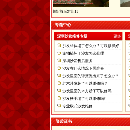
翻新前后对比12
专题中心
深圳沙发维修专题
更多
沙发坐位塌了怎么办？可以修得好
不？
宠物搞坏了沙发怎么处理
深圳沙发售后服务
沙发在什么情况下需维修
沙发里面的弹簧跑出来了怎么办？
红木沙发坏了可以维修吗？
沙发里面的木方断了可以修吗
沙发扶手塌了可以维修吗?
专业欧式沙发维修
资质证书