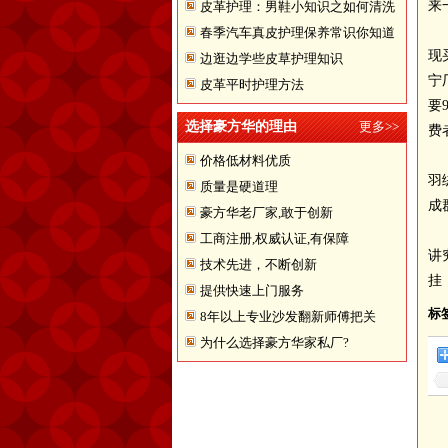
来
皮革护理：男鞋小知识之如何清洗
春季汽车真皮护理保养常识你知道
翻皮皮鞋
现
边逛边学些皮草护理知识
多少
宁
皮革平时护理方法
要
选择豪方华的理由
更多>>
费
价格低材料优质
羽
质量是硬道理
成
豪方华老厂家,敢于创新
工商注册,权威认证,有保障
讲
技术先进，不断创新
挂
提供快速上门服务
标
8年以上专业沙发翻新师傅把关
为什么选择豪方华家私厂?