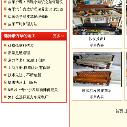
皮革护理：男鞋小知识之如何清洗
春季汽车真皮护理保养常识你知道
翻皮皮鞋
边逛边学些皮草护理知识
多少
皮革平时护理方法
选择豪方华的理由
更多>>
沙发换皮1
项目内容
价格低材料优质
质量是硬道理
豪方华老厂家,敢于创新
工商注册,权威认证,有保障
技术先进，不断创新
提供快速上门服务
8年以上专业沙发翻新师傅把关
欧式沙发换皮前后
为什么选择豪方华家私厂?
项目内容
首页 