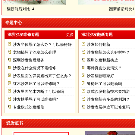
翻新前后对比14
翻新前后对比15
专题中心
深圳沙发维修专题
更多
深圳沙发翻新专题
沙发坐位塌了怎么办？可以修得好
沙发如何翻新
不？
宠物搞坏了沙发怎么处理
沙发翻新怎么选好材料？
深圳沙发售后服务
深圳沙发翻新换皮
沙发在什么情况下需维修
哪种真皮沙发清洗？
沙发里面的弹簧跑出来了怎么办？
沙发翻新哪家好
红木沙发坏了可以维修吗？
餐椅坏了可以翻新吗
沙发里面的木方断了可以修吗
欧式沙发翻新技术要精湛
沙发扶手塌了可以维修吗?
沙发翻新有多高的利润？
专业欧式沙发维修
沙发表层掉皮可以修复吗
资质证书