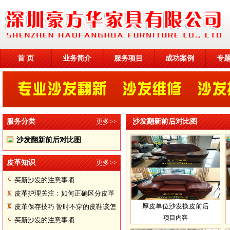
首 页
业务简介
服务项目
成功案例
专
服务分类
更多>>
沙发翻新前后对比图
沙发翻新前后对比图
皮革知识
更多>>
买新沙发的注意事项
皮革护理关注：如何正确区分皮革
厚皮单位沙发换皮前后
皮革保存技巧 暂时不穿的皮鞋该怎
项目内容
买新沙发的注意事项
样储存